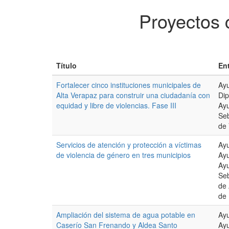
Proyectos 
Título
En
Fortalecer cinco instituciones municipales de
Ayu
Alta Verapaz para construir una ciudadanía con
Dip
equidad y libre de violencias. Fase III
Ay
Seb
de 
Servicios de atención y protección a víctimas
Ayu
de violencia de género en tres municipios
Ayu
Ay
Seb
de
de 
Ampliación del sistema de agua potable en
Ayu
Caserío San Frenando y Aldea Santo
Ay