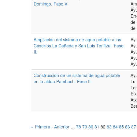
Domingo. Fase V
Amo
Ay
Err
de 
de 
Ampliación del sistema de agua potable a los
Ay
Caseríos La Cañada y San Luis Tonitzul. Fase
Ayu
II.
Ayu
Ayu
Ayu
Construcción de un sistema de agua potable
Ayu
en la aldea Pambach. Fase II
Lu
Leg
Etx
Atx
Be
« Primera
‹ Anterior
…
78
79
80
81
82
83
84
85
86
87