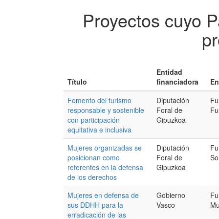
Proyectos cuyo P
pr
Entidad
Título
financiadora
En
Fomento del turismo
Diputación
Fu
responsable y sostenible
Foral de
Fu
con participación
Gipuzkoa
equitativa e inclusiva
Mujeres organizadas se
Diputación
Fu
posicionan como
Foral de
So
referentes en la defensa
Gipuzkoa
de los derechos
Mujeres en defensa de
Gobierno
Fu
sus DDHH para la
Vasco
Mu
erradicación de las