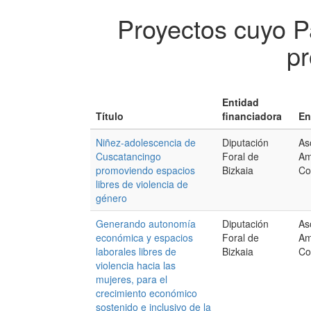
Proyectos cuyo P
pr
Entidad
Título
financiadora
En
Niñez-adolescencia de
Diputación
As
Cuscatancingo
Foral de
Am
promoviendo espacios
Bizkaia
Co
libres de violencia de
género
Generando autonomía
Diputación
As
económica y espacios
Foral de
Am
laborales libres de
Bizkaia
Co
violencia hacia las
mujeres, para el
crecimiento económico
sostenido e inclusivo de la