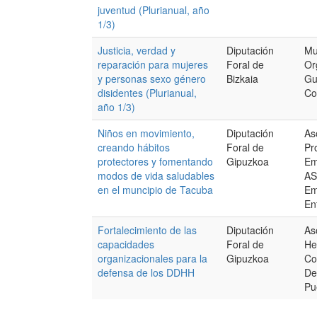
juventud (Plurianual, año
1/3)
Justicia, verdad y
Diputación
Mu
reparación para mujeres
Foral de
Or
y personas sexo género
Bizkaia
Gu
disidentes (Plurianual,
Co
año 1/3)
Niños en movimiento,
Diputación
As
creando hábitos
Foral de
Pr
protectores y fomentando
Gipuzkoa
Em
modos de vida saludables
AS
en el muncipio de Tacuba
Em
En
Fortalecimiento de las
Diputación
As
capacidades
Foral de
He
organizacionales para la
Gipuzkoa
Co
defensa de los DDHH
De
Pu