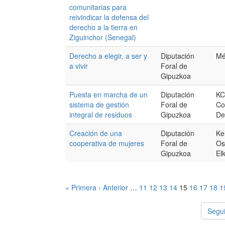
comunitarias para
reivindicar la defensa del
derecho a la tierra en
Ziguinchor (Senegal)
Derecho a elegir, a ser y
Diputación
Mé
a vivir
Foral de
Gipuzkoa
Puesta en marcha de un
Diputación
KC
sistema de gestión
Foral de
Co
integral de residuos
Gipuzkoa
De
Creación de una
Diputación
Ke
cooperativa de mujeres
Foral de
Os
Gipuzkoa
El
« Primera
‹ Anterior
…
11
12
13
14
15
16
17
18
1
Segui