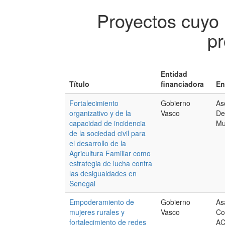
Proyectos cuyo
pr
Entidad
Título
financiadora
En
Fortalecimiento
Gobierno
As
organizativo y de la
Vasco
De
capacidad de incidencia
Mu
de la sociedad civil para
el desarrollo de la
Agricultura Familiar como
estrategia de lucha contra
las desigualdades en
Senegal
Empoderamiento de
Gobierno
As
mujeres rurales y
Vasco
Co
fortalecimiento de redes
A