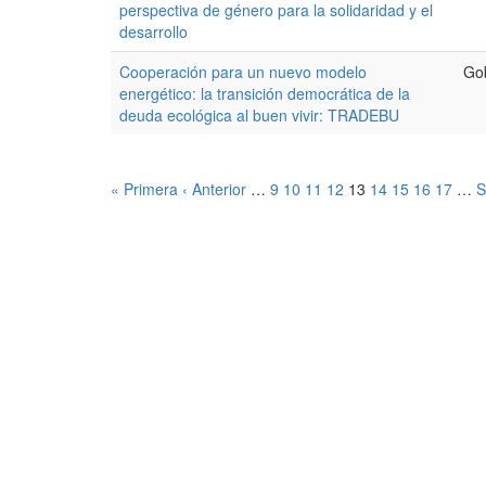
perspectiva de género para la solidaridad y el
desarrollo
Cooperación para un nuevo modelo
Go
energético: la transición democrática de la
deuda ecológica al buen vivir: TRADEBU
« Primera
‹ Anterior
…
9
10
11
12
13
14
15
16
17
…
S