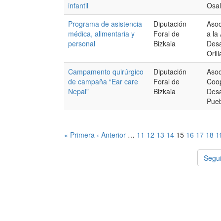
infantil
Osa
Programa de asistencia
Diputación
Asoc
médica, alimentaria y
Foral de
a la
personal
Bizkaia
Des
Oril
Campamento quirúrgico
Diputación
Asoc
de campaña “Ear care
Foral de
Coop
Nepal”
Bizkaia
Desa
Pueb
« Primera
‹ Anterior
…
11
12
13
14
15
16
17
18
1
Segui