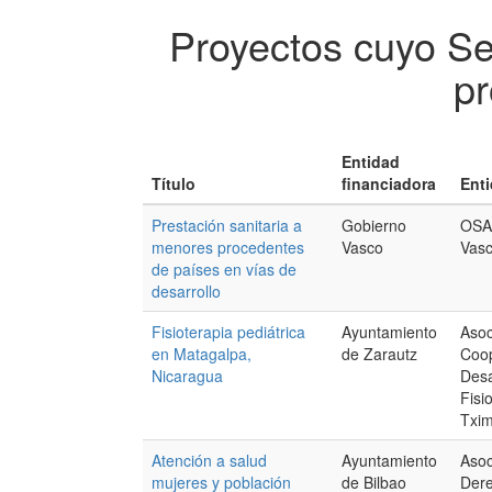
Proyectos cuyo S
pr
Entidad
Título
financiadora
Enti
Prestación sanitaria a
Gobierno
OSAK
menores procedentes
Vasco
Vasc
de países en vías de
desarrollo
Fisioterapia pediátrica
Ayuntamiento
Asoc
en Matagalpa,
de Zarautz
Coop
Nicaragua
Desa
Fisi
Txi
Atención a salud
Ayuntamiento
Asoc
mujeres y población
de Bilbao
Dere