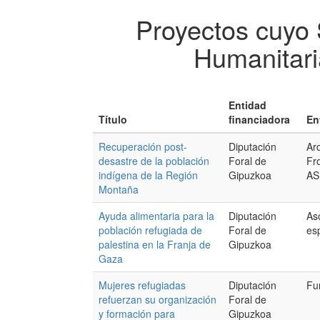
Proyectos cuyo
Humanitar
Entidad
Título
financiadora
En
Recuperación post-
Diputación
Arq
desastre de la población
Foral de
Fr
indígena de la Región
Gipuzkoa
AS
Montaña
Ayuda alimentaria para la
Diputación
As
población refugiada de
Foral de
es
palestina en la Franja de
Gipuzkoa
Gaza
Mujeres refugiadas
Diputación
Fu
refuerzan su organización
Foral de
y formación para
Gipuzkoa