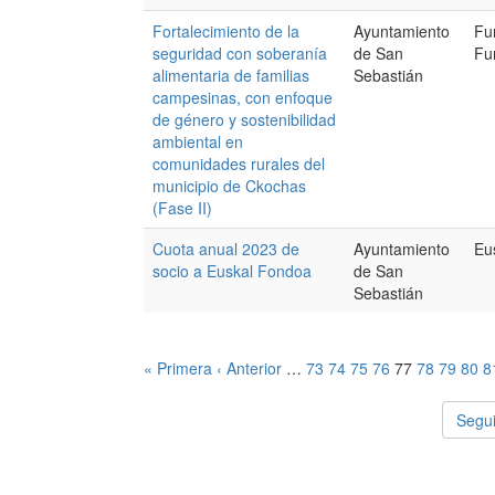
Fortalecimiento de la
Ayuntamiento
Fu
seguridad con soberanía
de San
Fu
alimentaria de familias
Sebastián
campesinas, con enfoque
de género y sostenibilidad
ambiental en
comunidades rurales del
municipio de Ckochas
(Fase II)
Cuota anual 2023 de
Ayuntamiento
Eu
socio a Euskal Fondoa
de San
Sebastián
« Primera
‹ Anterior
…
73
74
75
76
77
78
79
80
8
Segui