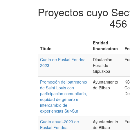
Proyectos cuyo Sect
456 
Entidad
Título
financiadora
En
Cuota de Euskal Fondoa
Diputación
Eu
2023
Foral de
Gipuzkoa
Promoción del patrimonio
Ayuntamiento
KC
de Saint Louis con
de Bilbao
Co
participación comunitaria,
De
equidad de género e
intercambio de
experiencias Sur-Sur
Cuota anual-2023 de
Ayuntamiento
Eu
Euskal Fondoa
de Bilbao