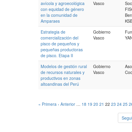
avícola y agroecológica
Vasco
Soci
con equidad de género
FIS
en la comunidad de
Ber
Amparaes
KS
Estrategia de
Gobierno
Fu
comercialización del
Vasco
YA
pisco de pequeños y
pequeñas productoras
de pisco. Etapa II
Modelos de gestión rural
Gobierno
Aso
de recursos naturales y
Vasco
Coo
productivos en zonas
altoandinas del Perú
« Primera
‹ Anterior
…
18
19
20
21
22
23
24
25
2
Segui