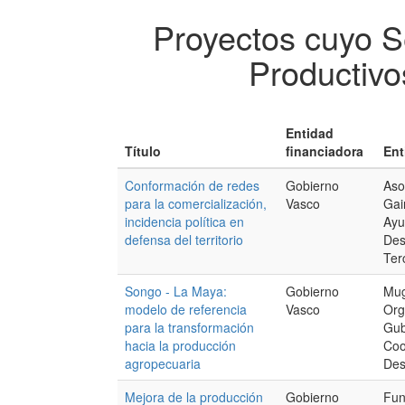
Proyectos cuyo S
Productivo
Entidad
Título
financiadora
Ent
Conformación de redes
Gobierno
Aso
para la comercialización,
Vasco
Gai
incidencia política en
Ayu
defensa del territorio
Des
Ter
Songo - La Maya:
Gobierno
Mug
modelo de referencia
Vasco
Org
para la transformación
Gub
hacia la producción
Coo
agropecuaria
Des
Mejora de la producción
Gobierno
Fun