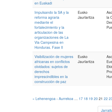
en Euskadi
Impulsando la SA y la
Eusko
Aso
reforma agraria
Jaurlaritza
la 
mediante el
Des
fortalecimiento y la
Pue
articulacion de las
organizaciones de La
Via Campesina en
Honduras. Fase II
Visibilización de mujeres
Eusko
As
africanas en conflictos
Jaurlaritza
Eus
olvidados: sujetos de
Eki
derechos
Pro
imprescindibles en la
Hum
construcción de paz
« Lehenengoa
‹ Aurrekoa
…
17
18
19
20
21
22
2
Jarrai