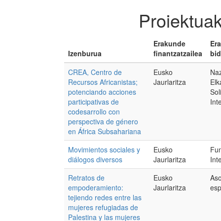
Proiektuak
Erakunde
Er
Izenburua
finantzatzailea
bid
CREA, Centro de
Eusko
Naz
Recursos Africanistas;
Jaurlaritza
Elk
potenciando acciones
Sol
participativas de
Int
codesarrollo con
perspectiva de género
en África Subsahariana
Movimientos sociales y
Eusko
Fu
diálogos diversos
Jaurlaritza
Int
Retratos de
Eusko
Aso
empoderamiento:
Jaurlaritza
es
tejiendo redes entre las
mujeres refugiadas de
Palestina y las mujeres