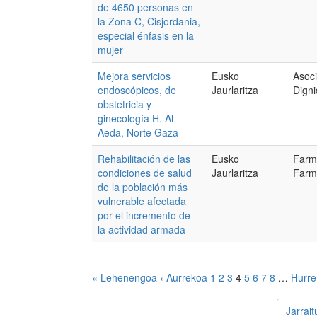
de 4650 personas en
la Zona C, Cisjordania,
especial énfasis en la
mujer
Mejora servicios
Eusko
Asoc
endoscópicos, de
Jaurlaritza
Dign
obstetricia y
ginecología H. Al
Aeda, Norte Gaza
Rehabilitación de las
Eusko
Farm
condiciones de salud
Jaurlaritza
Farm
de la población más
vulnerable afectada
por el incremento de
la actividad armada
« Lehenengoa
‹ Aurrekoa
1
2
3
4
5
6
7
8
…
Hurre
Jarrai