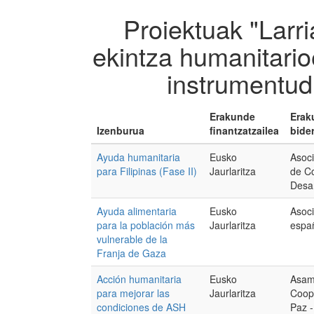
Proiektuak "Larri
ekintza humanitari
instrumentu
Erakunde
Erak
Izenburua
finantzatzailea
bider
Ayuda humanitaria
Eusko
Asoci
para Filipinas (Fase II)
Jaurlaritza
de C
Desar
Ayuda alimentaria
Eusko
Asoc
para la población más
Jaurlaritza
espa
vulnerable de la
Franja de Gaza
Acción humanitaria
Eusko
Asam
para mejorar las
Jaurlaritza
Coope
condiciones de ASH
Paz 