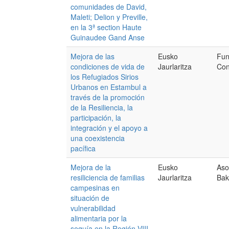
comunidades de David,
Maleti; Delion y Preville,
en la 3ª section Haute
Guinaudee Gand Anse
Mejora de las
Eusko
Fun
condiciones de vida de
Jaurlaritza
Con
los Refugiados Sirios
Urbanos en Estambul a
través de la promoción
de la Resiliencia, la
participación, la
integración y el apoyo a
una coexistencia
pacífica
Mejora de la
Eusko
Aso
resiliciencia de familias
Jaurlaritza
Bak
campesinas en
situación de
vulnerabilidad
alimentaria por la
sequía en la Región VIII