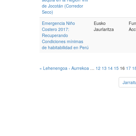
de Jocotán (Corredor
Seco)
Emergencia Niño
Eusko
Fun
Costero 2017:
Jaurlaritza
Acc
Recuperando
Condiciones mínimas
de habitabilidad en Perú
« Lehenengoa
‹ Aurrekoa
…
12
13
14
15
16
17
1
Jarrai