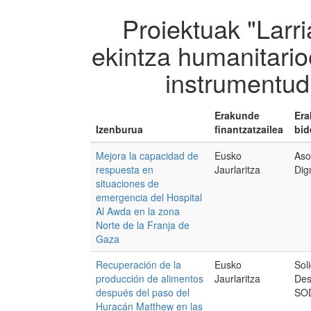
Proiektuak "Larri
ekintza humanitari
instrumentu
Erakunde
Er
Izenburua
finantzatzailea
bid
Mejora la capacidad de
Eusko
Aso
respuesta en
Jaurlaritza
Dig
situaciones de
emergencia del Hospital
Al Awda en la zona
Norte de la Franja de
Gaza
Recuperación de la
Eusko
Sol
producción de alimentos
Jaurlaritza
Des
después del paso del
SO
Huracán Matthew en las