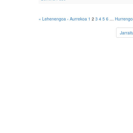
« Lehenengoa
‹ Aurrekoa
1
2
3
4
5
6
…
Hurrengo
Jarrai