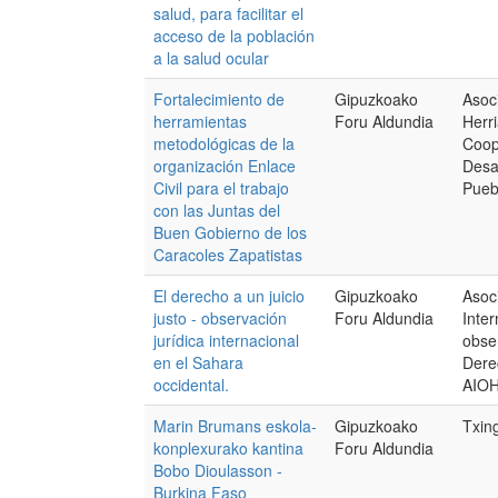
salud, para facilitar el
acceso de la población
a la salud ocular
Fortalecimiento de
Gipuzkoako
Asoc
herramientas
Foru Aldundia
Herri
metodológicas de la
Coop
organización Enlace
Desar
Civil para el trabajo
Pueb
con las Juntas del
Buen Gobierno de los
Caracoles Zapatistas
El derecho a un juicio
Gipuzkoako
Asoc
justo - observación
Foru Aldundia
Inter
jurídica internacional
obse
en el Sahara
Dere
occidental.
AIO
Marin Brumans eskola-
Gipuzkoako
Txin
konplexurako kantina
Foru Aldundia
Bobo Dioulasson -
Burkina Faso