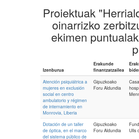
Proiektuak "Herrial
oinarrizko zerbi
ekimen puntualak
p
Erakunde
Era
Izenburua
finantzatzailea
bide
Atención psiquiátrica a
Gipuzkoako
Casa
mujeres en exclusión
Foru Aldundia
hospi
social en centro
Menn
ambulatorio y régimen
de internamiento en
Monrovia, Liberia
Dotación de un taller
Gipuzkoako
Fund
de óptica, en el marco
Foru Aldundia
Ulls
del sistema público de