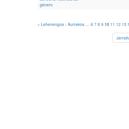
género
« Lehenengoa
‹ Aurrekoa
…
6
7
8
9
10
11
12
13
Jarrai