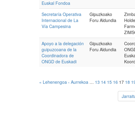
Euskal Fondoa
Secretaría Operativa
Gipuzkoako
Zimb
Internacional de La
Foru Aldundia
Holde
Vía Campesina
Farme
ZIMS
Apoyo a la delegación
Gipuzkoako
Coord
guipuzcoana de la
Foru Aldundia
ONGD
Coordinadora de
Eusk
ONGD de Euskadi
Koor
« Lehenengoa
‹ Aurrekoa
…
13
14
15
16
17
18
1
Jarrai