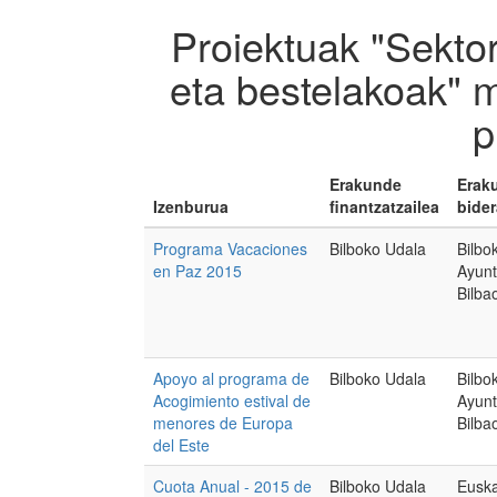
Proiektuak "Sekto
eta bestelakoak" 
p
Erakunde
Erak
Izenburua
finantzatzailea
bider
Programa Vacaciones
Bilboko Udala
Bilbo
en Paz 2015
Ayunt
Bilba
Apoyo al programa de
Bilboko Udala
Bilbo
Acogimiento estival de
Ayunt
menores de Europa
Bilba
del Este
Cuota Anual - 2015 de
Bilboko Udala
Eusk