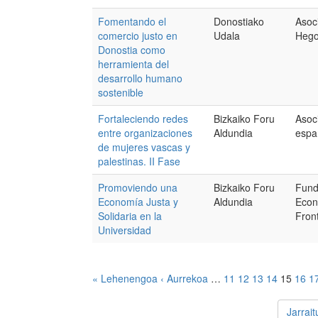
Fomentando el
Donostiako
Asoc
comercio justo en
Udala
Hego
Donostia como
herramienta del
desarrollo humano
sostenible
Fortaleciendo redes
Bizkaiko Foru
Asoc
entre organizaciones
Aldundia
espa
de mujeres vascas y
palestinas. II Fase
Promoviendo una
Bizkaiko Foru
Fund
Economía Justa y
Aldundia
Econ
Solidaria en la
Fron
Universidad
« Lehenengoa
‹ Aurrekoa
…
11
12
13
14
15
16
1
Jarrai