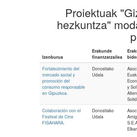
Proiektuak "Gi
hezkuntza" moda
p
Erakunde
Era
Izenburua
finantzatzailea
bide
Fortalecimiento del
Donostiako
Asoc
mercado social y
Udala
Eusk
promoción del
Econ
consumo responsable
y So
en Gipuzkoa.
Alter
Soli
Colaboración con el
Donostiako
Asoc
Festival de Cine
Udala
Amig
FISAHARA.
S.E.
Elka