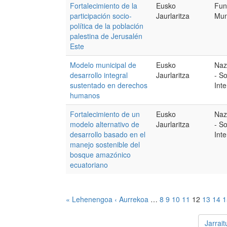
Fortalecimiento de la
Eusko
Fun
participación socio-
Jaurlaritza
Mun
política de la población
palestina de Jerusalén
Este
Modelo municipal de
Eusko
Naz
desarrollo integral
Jaurlaritza
- So
sustentado en derechos
Int
humanos
Fortalecimiento de un
Eusko
Naz
modelo alternativo de
Jaurlaritza
- So
desarrollo basado en el
Int
manejo sostenible del
bosque amazónico
ecuatoriano
« Lehenengoa
‹ Aurrekoa
…
8
9
10
11
12
13
14
1
Jarrai