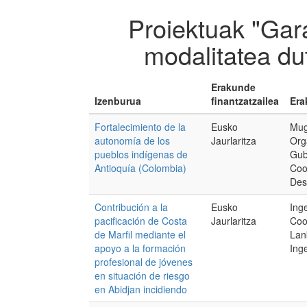
Proiektuak "Gar
modalitatea d
Erakunde
Izenburua
finantzatzailea
Era
Fortalecimiento de la
Eusko
Mug
autonomía de los
Jaurlaritza
Org
pueblos indígenas de
Gub
Antioquía (Colombia)
Coo
Des
Contribución a la
Eusko
Inge
pacificación de Costa
Jaurlaritza
Coo
de Marfil mediante el
Lan
apoyo a la formación
Inge
profesional de jóvenes
en situación de riesgo
en Abidjan incidiendo