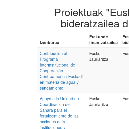
Proiektuak "Eus
bideratzailea 
Erakunde
Er
Izenburua
finantzatzailea
bid
Contribución al
Eusko
Eus
Programa
Jaurlaritza
Interinstitucional de
Cooperación
Centroamérica-Euskadi
en materia de agua y
saneamiento
Apoyo a la Unidad de
Eusko
Eus
Coordinación del
Jaurlaritza
Sahara para el
fortalecimiento de las
acciones entre
instituciones y