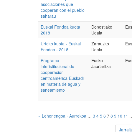
asociaciones que
cooperan con el pueblo
saharau
Euskal Fondoa kuota
Donostiako
Eus
2018
Udala
Urteko kuota - Euskal
Zarauzko
Eus
Fondoa - 2018
Udala
Programa
Eusko
Eus
interistitucional de
Jaurlaritza
cooperación
centroamérica-Euskadi
en materia de agua y
saneamiento
« Lehenengoa
‹ Aurrekoa
…
3
4
5
6
7
8
9
10
11
Jarrai