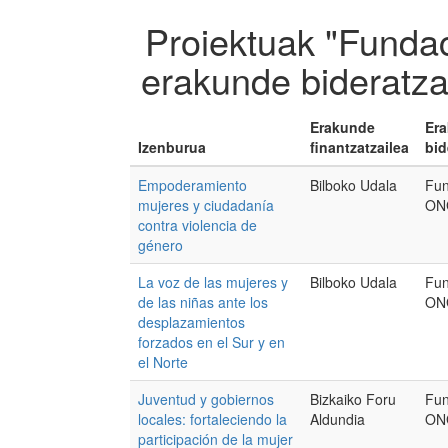
Proiektuak "Fund
erakunde bideratza
Erakunde
Er
Izenburua
finantzatzailea
bid
Empoderamiento
Bilboko Udala
Fun
mujeres y ciudadanía
ON
contra violencia de
género
La voz de las mujeres y
Bilboko Udala
Fun
de las niñas ante los
ON
desplazamientos
forzados en el Sur y en
el Norte
Juventud y gobiernos
Bizkaiko Foru
Fun
locales: fortaleciendo la
Aldundia
ON
participación de la mujer