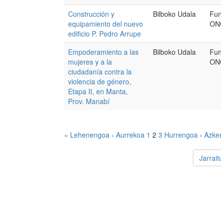
Construcción y
Bilboko Udala
Fun
equipamiento del nuevo
ON
edificio P. Pedro Arrupe
Empoderamiento a las
Bilboko Udala
Fun
mujeres y a la
ON
ciudadanía contra la
violencia de género,
Etapa II, en Manta,
Prov. Manabí
« Lehenengoa
‹ Aurrekoa
1
2
3
Hurrengoa ›
Azke
Jarrai