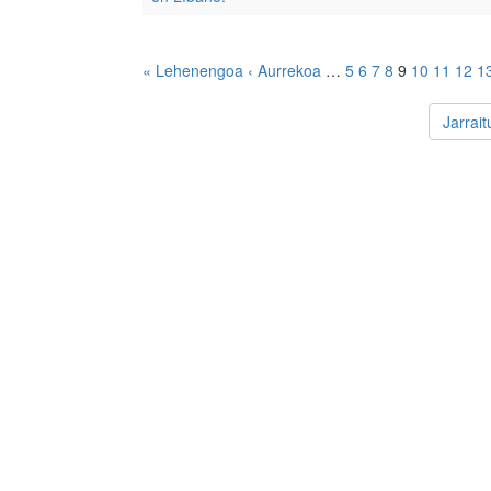
« Lehenengoa
‹ Aurrekoa
…
5
6
7
8
9
10
11
12
1
Jarrai