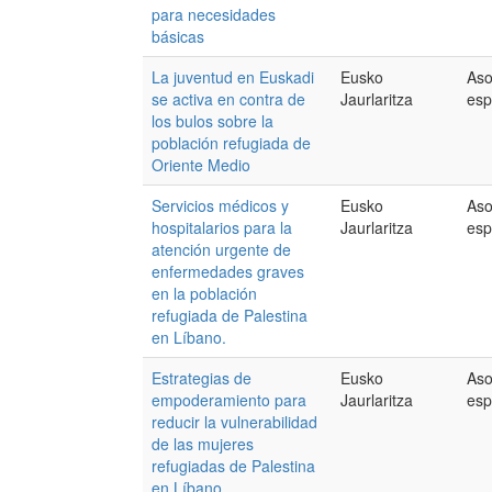
para necesidades
básicas
La juventud en Euskadi
Eusko
Aso
se activa en contra de
Jaurlaritza
esp
los bulos sobre la
población refugiada de
Oriente Medio
Servicios médicos y
Eusko
Aso
hospitalarios para la
Jaurlaritza
esp
atención urgente de
enfermedades graves
en la población
refugiada de Palestina
en Líbano.
Estrategias de
Eusko
Aso
empoderamiento para
Jaurlaritza
esp
reducir la vulnerabilidad
de las mujeres
refugiadas de Palestina
en Líbano.