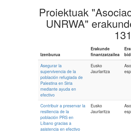
Proiektuak "Asocia
UNRWA" erakunde 
131
Erakunde
Er
Izenburua
finantzatzailea
bid
Asegurar la
Eusko
Aso
supervivencia de la
Jaurlaritza
esp
población refugiada de
Palestina en Siria
mediante ayuda en
efectivo
Contribuir a preservar la
Eusko
Aso
resiliencia de la
Jaurlaritza
esp
población PRS en
Líbano gracias a
asistencia en efectivo