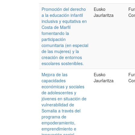
Promoción del derecho
Eusko
Fu
a la educación infantil
Jaurlaritza
Com
inclusiva y equitativa en
Costa de Marfil
fomentando la
participación
comunitaria (en especial
de las mujeres) y la
creación de entornos
escolares sostenibles.
Mejora de las
Eusko
Fu
capacidades
Jaurlaritza
Com
económicas y sociales
de adolescentes y
jóvenes en situación de
vulnerabilidad de
Somalia a través del
programa de
empoderamiento,
emprendimiento e
innovación social