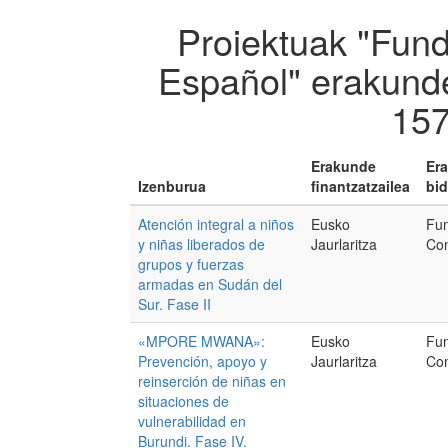
Proiektuak "Fun
Español" erakunde
157
Erakunde
Er
Izenburua
finantzatzailea
bid
Atención integral a niños
Eusko
Fu
y niñas liberados de
Jaurlaritza
Com
grupos y fuerzas
armadas en Sudán del
Sur. Fase II
«MPORE MWANA»:
Eusko
Fu
Prevención, apoyo y
Jaurlaritza
Com
reinserción de niñas en
situaciones de
vulnerabilidad en
Burundi. Fase IV.