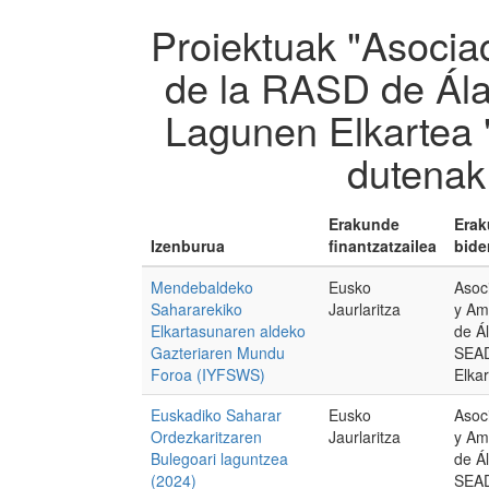
Proiektuak "Asocia
de la RASD de Ál
Lagunen Elkartea 
dutenak
Erakunde
Era
Izenburua
finantzatzailea
bide
Mendebaldeko
Eusko
Asoc
Sahararekiko
Jaurlaritza
y Am
Elkartasunaren aldeko
de Á
Gazteriaren Mundu
SEAD
Foroa (IYFSWS)
Elka
Euskadiko Saharar
Eusko
Asoc
Ordezkaritzaren
Jaurlaritza
y Am
Bulegoari laguntzea
de Á
(2024)
SEAD