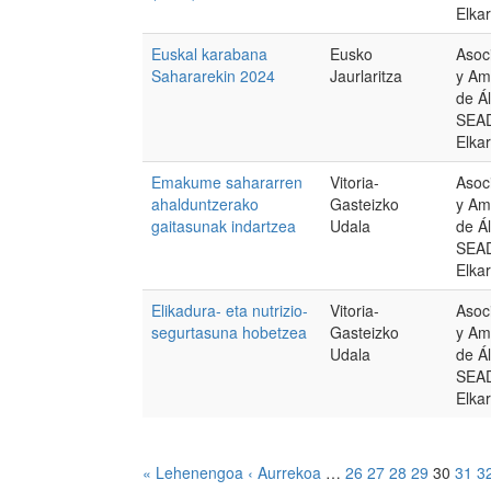
Elka
Euskal karabana
Eusko
Asoc
Sahararekin 2024
Jaurlaritza
y Am
de Á
SEAD
Elka
Emakume sahararren
Vitoria-
Asoc
ahalduntzerako
Gasteizko
y Am
gaitasunak indartzea
Udala
de Á
SEAD
Elka
Elikadura- eta nutrizio-
Vitoria-
Asoc
segurtasuna hobetzea
Gasteizko
y Am
Udala
de Á
SEAD
Elka
« Lehenengoa
‹ Aurrekoa
…
26
27
28
29
30
31
3