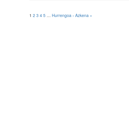
1
2
3
4
5
…
Hurrengoa ›
Azkena »