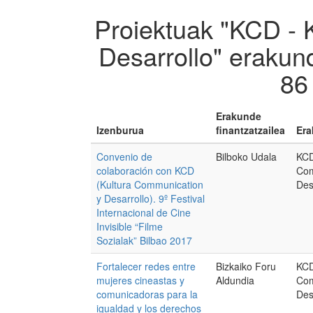
Proiektuak "KCD - 
Desarrollo" erakun
86
Erakunde
Izenburua
finantzatzailea
Era
Convenio de
Bilboko Udala
KCD
colaboración con KCD
Com
(Kultura Communication
Des
y Desarrollo). 9º Festival
Internacional de Cine
Invisible “Filme
Sozialak” Bilbao 2017
Fortalecer redes entre
Bizkaiko Foru
KCD
mujeres cineastas y
Aldundia
Com
comunicadoras para la
Des
igualdad y los derechos