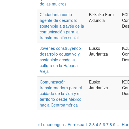
de las mujeres
Ciudadanía como
Bizkaiko Foru
KCD
agente de desarrollo
Aldundia
Com
sostenible a través de la
Des
comunicación para la
transformación social
Jóvenes construyendo
Eusko
KCD
desarrollo equitativo y
Jaurlaritza
Com
sostenible desde la
Des
cultura en la Habana
Vieja
Comunicación
Eusko
KCD
transformadora para el
Jaurlaritza
Com
cuidado de la vida y el
Des
territorio desde México
hacia Centroamérica
« Lehenengoa
‹ Aurrekoa
1
2
3
4
5
6
7
8
9
…
Hur