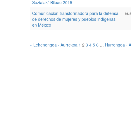
Sozialak" Bilbao 2015
Comunicación transformadora para la defensa
Eus
de derechos de mujeres y pueblos indígenas
en México
« Lehenengoa
‹ Aurrekoa
1
2
3
4
5
6
…
Hurrengoa ›
A