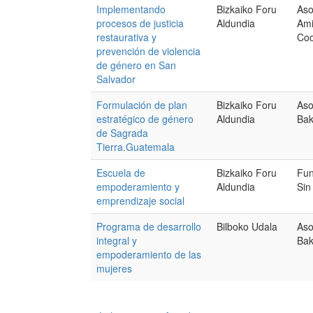
Implementando
Bizkaiko Foru
Aso
procesos de justicia
Aldundia
Ami
restaurativa y
Coo
prevención de violencia
de género en San
Salvador
Formulación de plan
Bizkaiko Foru
Aso
estratégico de género
Aldundia
Ba
de Sagrada
Tierra.Guatemala
Escuela de
Bizkaiko Foru
Fun
empoderamiento y
Aldundia
Sin
emprendizaje social
Programa de desarrollo
Bilboko Udala
Aso
integral y
Ba
empoderamiento de las
mujeres