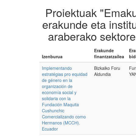
Proiektuak "Emak
erakunde eta instit
araberako sektor
Erakunde
Er
Izenburua
finantzatzailea
bid
Implementando
Bizkaiko Foru
Fu
estratégias pro equidad
Aldundia
YA
de género en la
organización de
economía social y
solidaria con la
Fundación Maquita
Cushunchic
Comercializando como
Hermanos (MCCH).
Ecuador