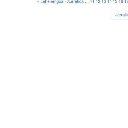
« Lehenengoa
‹ Aurrekoa
…
11
12
13
14
15
16
1
Jarrai