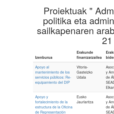
Proiektuak " Adm
politika eta admi
sailkapenaren arab
21
Erakunde
Era
Izenburua
finantzatzailea
bide
Apoyo al
Vitoria-
Asoc
mantenimiento de los
Gasteizko
y Am
servicios públicos: Re-
Udala
de Á
equipamiento del DIP
SEAD
Elka
Apoyo y
Eusko
Asoc
fortalecimiento de la
Jaurlaritza
y Am
estructura de la Oficina
de Á
de Representación
SEAD