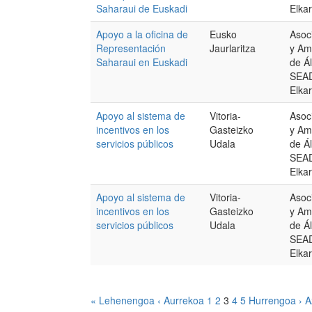
Saharaui de Euskadi
Elka
Apoyo a la oficina de
Eusko
Asoc
Representación
Jaurlaritza
y Am
Saharaui en Euskadi
de Á
SEAD
Elka
Apoyo al sistema de
Vitoria-
Asoc
incentivos en los
Gasteizko
y Am
servicios públicos
Udala
de Á
SEAD
Elka
Apoyo al sistema de
Vitoria-
Asoc
incentivos en los
Gasteizko
y Am
servicios públicos
Udala
de Á
SEAD
Elka
« Lehenengoa
‹ Aurrekoa
1
2
3
4
5
Hurrengoa ›
A