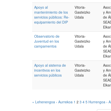
Apoyo al
Vitoria-
Asoc
mantenimiento de los
Gasteizko
y Am
servicios públicos: Re-
Udala
de Á
equipamiento del DIP
SEAD
Elka
Observatorio de
Vitoria-
Asoc
Juventud en los
Gasteizko
y Am
campamentos
Udala
de Á
SEAD
Elka
Apoyo al sistema de
Vitoria-
Asoc
incentivos en los
Gasteizko
y Am
servicios públicos
Udala
de Á
SEAD
Elka
« Lehenengoa
‹ Aurrekoa
1
2
3
4
5
Hurrengoa ›
A