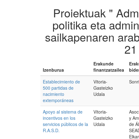
Proiektuak " Adm
politika eta admi
sailkapenaren arab
21
Erakunde
Era
Izenburua
finantzatzailea
bide
Establecimiento de
Vitoria-
Sonri
500 partidas de
Gasteizko
nacimiento
Udala
extemporáneas
Apoyo al sistema de
Vitoria-
Asoc
incentivos en los
Gasteizko
y Am
servicios públicos de la
Udala
de Á
R.A.S.D.
SEAD
Elka