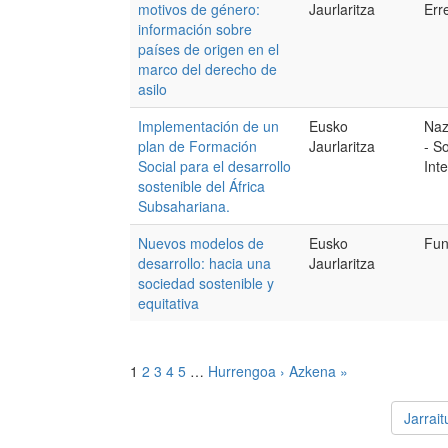
motivos de género:
Jaurlaritza
Err
información sobre
países de origen en el
marco del derecho de
asilo
Implementación de un
Eusko
Naz
plan de Formación
Jaurlaritza
- S
Social para el desarrollo
Int
sostenible del África
Subsahariana.
Nuevos modelos de
Eusko
Fun
desarrollo: hacia una
Jaurlaritza
sociedad sostenible y
equitativa
1
2
3
4
5
…
Hurrengoa ›
Azkena »
Jarrai