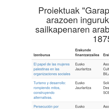
Proiektuak "Garap
arazoen inguruko
sailkapenaren arab
187
Erakunde
Izenburua
finantzatzailea
Era
El papel de las mujeres
Eusko
Aso
palestinas en las
Jaurlaritza
Cult
organizaciones sociales
BIL
Turismo y desarrollo:
Eusko
Sol
rompiendo mitos,
Jaurlaritza
Des
construyendo
SO
alternativas.
Persecución por
Eusko
Aso