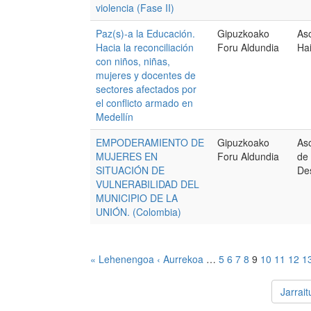
violencia (Fase II)
Paz(s)-a la Educación.
Gipuzkoako
As
Hacia la reconciliación
Foru Aldundia
Ha
con niños, niñas,
mujeres y docentes de
sectores afectados por
el conflicto armado en
Medellín
EMPODERAMIENTO DE
Gipuzkoako
As
MUJERES EN
Foru Aldundia
de
SITUACIÓN DE
Des
VULNERABILIDAD DEL
MUNICIPIO DE LA
UNIÓN. (Colombia)
« Lehenengoa
‹ Aurrekoa
…
5
6
7
8
9
10
11
12
1
Jarrai