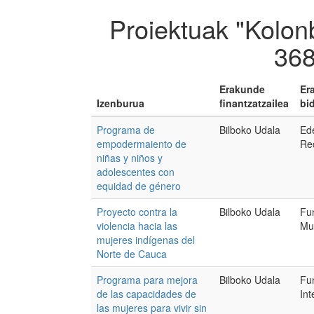
Proiektuak "Kolon
368
Erakunde
Er
Izenburua
finantzatzailea
bi
Programa de
Bilboko Udala
Ed
empodermaiento de
Re
niñas y niños y
adolescentes con
equidad de género
Proyecto contra la
Bilboko Udala
Fu
violencia hacia las
Mu
mujeres indígenas del
Norte de Cauca
Programa para mejora
Bilboko Udala
Fu
de las capacidades de
In
las mujeres para vivir sin