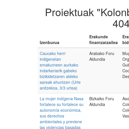
Proiektuak "Kolon
404
Erakunde
Er
Izenburua
finantzatzailea
bid
Caucako herri
Arabako Foru
Mug
indigenetan
Aldundia
Org
emakumeen aurkako
Gub
indarkeriarik gabeko
Coo
bizikidetzaren aldeko
Des
sareak ehuntzen (Urte
anitzekoa, 3/3 urtea)
La mujer indígena Nasa
Bizkaiko Foru
Aso
fortalece su fortalece su
Aldundia
Col
autonomía económica,
Col
sus derechos
Va
ambientales y previene
las violencias basadas