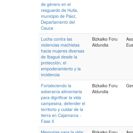
de género en el
resguardo de Huila,
municipio de Páez,
Departamento del
Cauca
Lucha contra las
Bizkaiko Foru
Aso
violencias machistas
Aldundia
Eus
hacia mujeres diversas
de Ibagué desde la
protección, el
empoderamiento y la
incidencia
Fortaleciendo la
Bizkaiko Foru
Ger
soberanía alimentaria
Aldundia
para dignificar la vida
campesina, defender el
territorio y cuidar de la
tierra en Cajamarca -
Fase II
Memorias para la vida:
Bizkaiko Foru
Aso