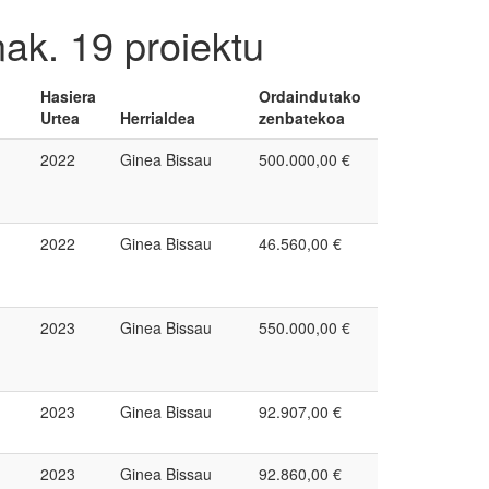
nak.
19 proiektu
Hasiera
Ordaindutako
Urtea
Herrialdea
zenbatekoa
2022
Ginea Bissau
500.000,00 €
2022
Ginea Bissau
46.560,00 €
2023
Ginea Bissau
550.000,00 €
2023
Ginea Bissau
92.907,00 €
2023
Ginea Bissau
92.860,00 €