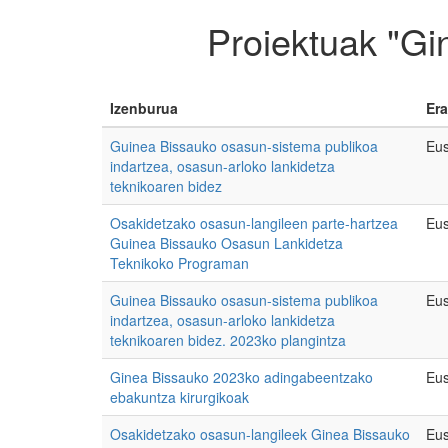
Proiektuak "Gi
Izenburua
Era
Guinea Bissauko osasun-sistema publikoa
Eus
indartzea, osasun-arloko lankidetza
teknikoaren bidez
Osakidetzako osasun-langileen parte-hartzea
Eus
Guinea Bissauko Osasun Lankidetza
Teknikoko Programan
Guinea Bissauko osasun-sistema publikoa
Eus
indartzea, osasun-arloko lankidetza
teknikoaren bidez. 2023ko plangintza
Ginea Bissauko 2023ko adingabeentzako
Eus
ebakuntza kirurgikoak
Osakidetzako osasun-langileek Ginea Bissauko
Eus