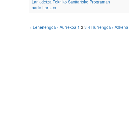
Lankidetza Tekniko Sanitarioko Programan
parte hartzea
« Lehenengoa
‹ Aurrekoa
1
2
3
4
Hurrengoa ›
Azkena