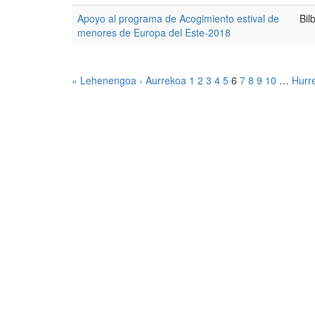
Apoyo al programa de Acogimiento estival de
Bil
menores de Europa del Este-2018
« Lehenengoa
‹ Aurrekoa
1
2
3
4
5
6
7
8
9
10
…
Hurr