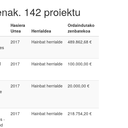
tenak.
142 proiektu
Hasiera
Ordaindutako
Urtea
Herrialdea
zenbatekoa
2017
Hainbat herrialde
489.862,68 €
ses
M
2017
Hainbat herrialde
100.000,00 €
2017
Hainbat herrialde
20.000,00 €
de
2017
Hainbat herrialde
218.754,20 €
s -
ud