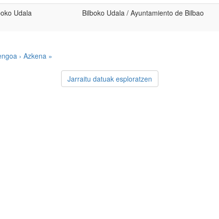
boko Udala
Bilboko Udala / Ayuntamiento de Bilbao
engoa ›
Azkena »
Jarraitu datuak esploratzen