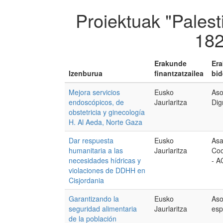
Proiektuak "Palest
182
Erakunde
Er
Izenburua
finantzatzailea
bid
Mejora servicios
Eusko
Aso
endoscópicos, de
Jaurlaritza
Dig
obstetricia y ginecología
H. Al Aeda, Norte Gaza
Dar respuesta
Eusko
Asa
humanitaria a las
Jaurlaritza
Coo
necesidades hídricas y
- A
violaciones de DDHH en
Cisjordania
Garantizando la
Eusko
Aso
seguridad alimentaria
Jaurlaritza
esp
de la población