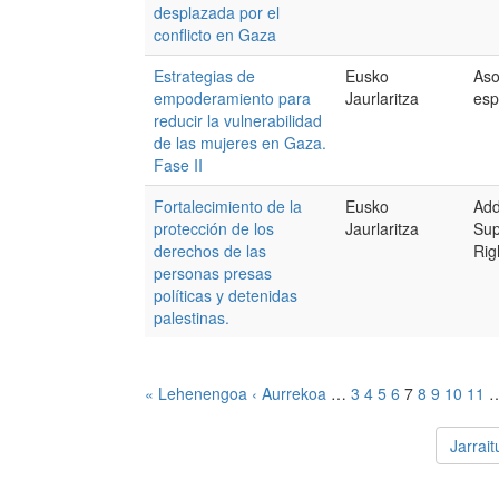
desplazada por el
conflicto en Gaza
Estrategias de
Eusko
Aso
empoderamiento para
Jaurlaritza
esp
reducir la vulnerabilidad
de las mujeres en Gaza.
Fase II
Fortalecimiento de la
Eusko
Add
protección de los
Jaurlaritza
Sup
derechos de las
Rig
personas presas
políticas y detenidas
palestinas.
« Lehenengoa
‹ Aurrekoa
…
3
4
5
6
7
8
9
10
11
Jarrai