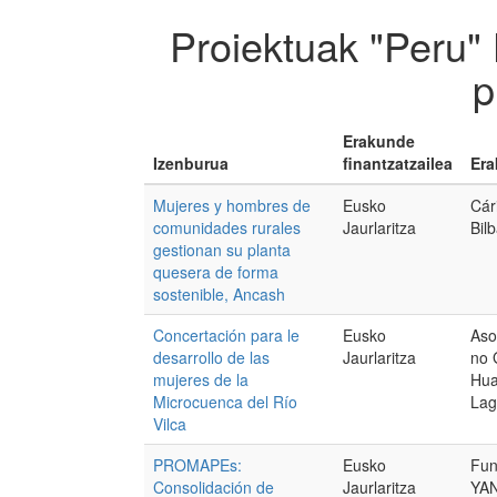
Proiektuak "Peru"
p
Erakunde
Izenburua
finantzatzailea
Era
Mujeres y hombres de
Eusko
Cár
comunidades rurales
Jaurlaritza
Bil
gestionan su planta
quesera de forma
sostenible, Ancash
Concertación para le
Eusko
Aso
desarrollo de las
Jaurlaritza
no 
mujeres de la
Hua
Microcuenca del Río
Lag
Vilca
PROMAPEs:
Eusko
Fu
Consolidación de
Jaurlaritza
YA