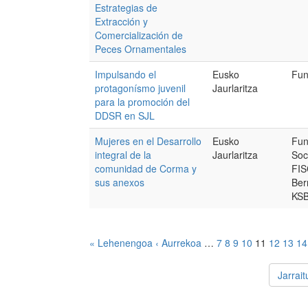
Estrategias de
Extracción y
Comercialización de
Peces Ornamentales
Impulsando el
Eusko
Fun
protagonísmo juvenil
Jaurlaritza
para la promoción del
DDSR en SJL
Mujeres en el Desarrollo
Eusko
Fun
integral de la
Jaurlaritza
Soci
comunidad de Corma y
FIS
sus anexos
Ber
KS
« Lehenengoa
‹ Aurrekoa
…
7
8
9
10
11
12
13
14
Jarrai