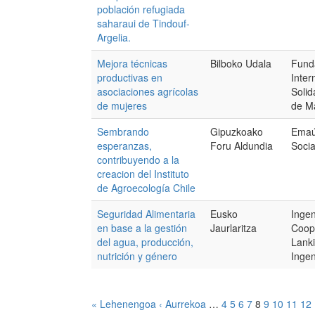
población refugiada
saharaui de Tindouf-
Argelia.
Mejora técnicas
Bilboko Udala
Fund
productivas en
Inter
asociaciones agrícolas
Soli
de mujeres
de Ma
Sembrando
Gipuzkoako
Emaú
esperanzas,
Foru Aldundia
Socia
contribuyendo a la
creacion del Instituto
de Agroecología Chile
Seguridad Alimentaria
Eusko
Ingen
en base a la gestión
Jaurlaritza
Coop
del agua, producción,
Lank
nutrición y género
Ingeni
« Lehenengoa
‹ Aurrekoa
…
4
5
6
7
8
9
10
11
12