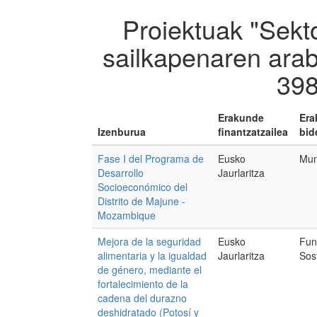
Proiektuak "Sekt
sailkapenaren arab
398
Erakunde
Era
Izenburua
finantzatzailea
bid
Fase I del Programa de
Eusko
Mun
Desarrollo
Jaurlaritza
Socioeconómico del
Distrito de Majune -
Mozambique
Mejora de la seguridad
Eusko
Fun
alimentaria y la igualdad
Jaurlaritza
Sos
de género, mediante el
fortalecimiento de la
cadena del durazno
deshidratado (Potosí y