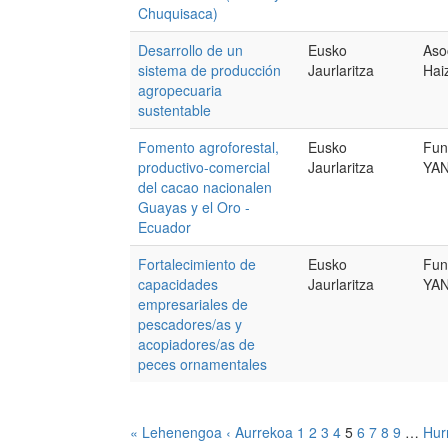
Chuquisaca)
Desarrollo de un
Eusko
Aso
sistema de producción
Jaurlaritza
Hai
agropecuaria
sustentable
Fomento agroforestal,
Eusko
Fun
productivo-comercial
Jaurlaritza
YA
del cacao nacionalen
Guayas y el Oro -
Ecuador
Fortalecimiento de
Eusko
Fun
capacidades
Jaurlaritza
YA
empresariales de
pescadores/as y
acopiadores/as de
peces ornamentales
« Lehenengoa
‹ Aurrekoa
1
2
3
4
5
6
7
8
9
…
Hur