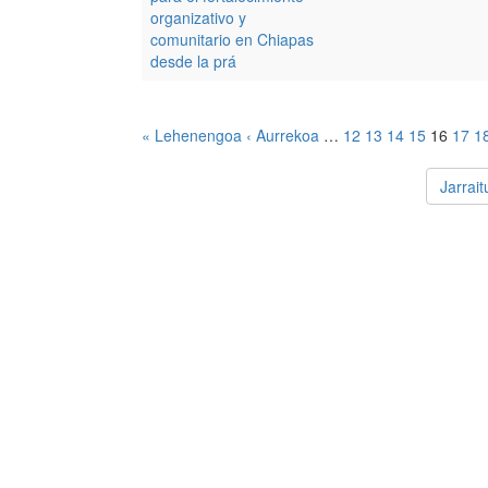
organizativo y
comunitario en Chiapas
desde la prá
« Lehenengoa
‹ Aurrekoa
…
12
13
14
15
16
17
1
Jarrai