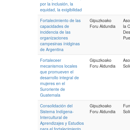
por la inclusión, la
equidad, la exigibilidad
Fortalecimiento de las
Gipuzkoako
Aso
capacidades de
Foru Aldundia
la 
incidencia de las
Des
organizaciones
Pue
campesinas ínidginas
de Argentina
Fortaleceer
Gipuzkoako
Aso
mecanismos locales
Foru Aldundia
Sol
que promueven el
desarrollo integral de
mujeres en el
Suroriente de
Guatemala
Consolidación del
Gipuzkoako
Fun
Sistema Indígena-
Foru Aldundia
Sol
Intercultural de
Aprendizajes y Estudios
para el fortalecimiento