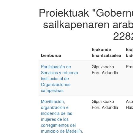
Proiektuak "Gobernu
sailkapenaren arab
228
Erakunde
Er
Izenburua
finantzatzailea
bid
Participación de
Gipuzkoako
Pro
Servicios y refuerzo
Foru Aldundia
institucional de
Organizaciones
campesinas
Movilización,
Gipuzkoako
Aso
organización e
Foru Aldundia
Hai
incidencia de las
mujeres de los
corregimientos del
municipio de Medellín,