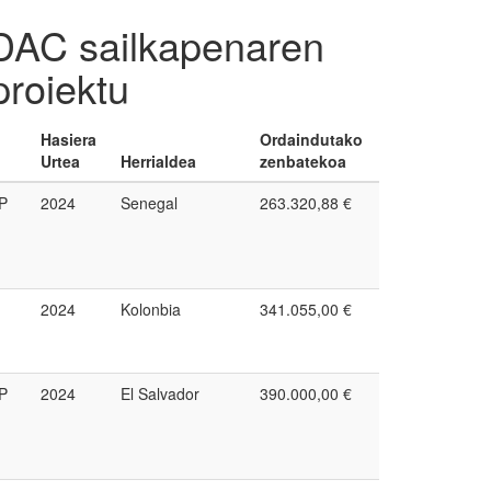
" DAC sailkapenaren
proiektu
Hasiera
Ordaindutako
Urtea
Herrialdea
zenbatekoa
P
2024
Senegal
263.320,88 €
2024
Kolonbia
341.055,00 €
P
2024
El Salvador
390.000,00 €