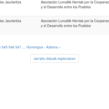
ko Jaurlaritza
Asociación Lumaltik Herriak por la Coopera
y el Desarrollo entre los Pueblos
ko Jaurlaritza
Asociación Lumaltik Herriak por la Coopera
y el Desarrollo entre los Pueblos
4
545
546
547
…
Hurrengoa ›
Azkena »
Jarraitu datuak esploratzen