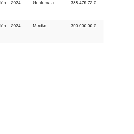
ción
2024
Guatemala
388.479,72 €
ción
2024
Mexiko
390.000,00 €