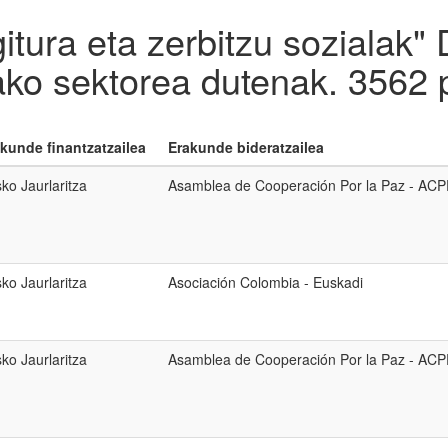
itura eta zerbitzu sozialak
ako sektorea dutenak.
3562 
kunde finantzatzailea
Erakunde bideratzailea
ko Jaurlaritza
Asamblea de Cooperación Por la Paz - ACP
ko Jaurlaritza
Asociación Colombia - Euskadi
ko Jaurlaritza
Asamblea de Cooperación Por la Paz - ACP