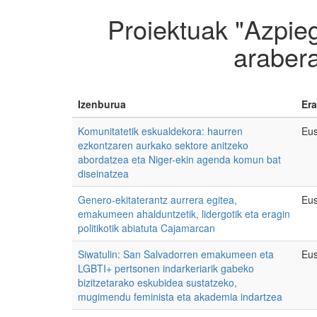
Proiektuak "Azpieg
araber
Izenburua
Era
Komunitatetik eskualdekora: haurren
Eus
ezkontzaren aurkako sektore anitzeko
abordatzea eta Niger-ekin agenda komun bat
diseinatzea
Genero-ekitaterantz aurrera egitea,
Eus
emakumeen ahalduntzetik, lidergotik eta eragin
politikotik abiatuta Cajamarcan
Siwatulin: San Salvadorren emakumeen eta
Eus
LGBTI+ pertsonen indarkeriarik gabeko
bizitzetarako eskubidea sustatzeko,
mugimendu feminista eta akademia indartzea