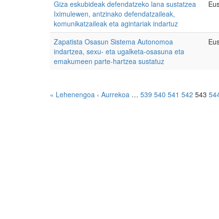
Giza eskubideak defendatzeko lana sustatzea
Eus
Iximulewen, antzinako defendatzaileak,
komunikatzaileak eta agintariak indartuz
Zapatista Osasun Sistema Autonomoa
Eus
indartzea, sexu- eta ugalketa-osasuna eta
emakumeen parte-hartzea sustatuz
« Lehenengoa
‹ Aurrekoa
…
539
540
541
542
543
54