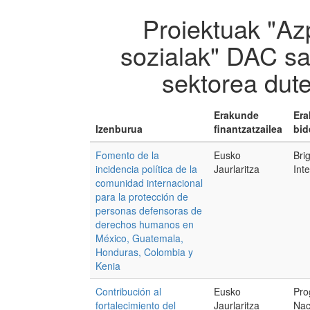
Proiektuak "Azp
sozialak" DAC sa
sektorea dut
Erakunde
Er
Izenburua
finantzatzailea
bid
Fomento de la
Eusko
Bri
incidencia política de la
Jaurlaritza
Int
comunidad internacional
para la protección de
personas defensoras de
derechos humanos en
México, Guatemala,
Honduras, Colombia y
Kenia
Contribución al
Eusko
Pro
fortalecimiento del
Jaurlaritza
Nac