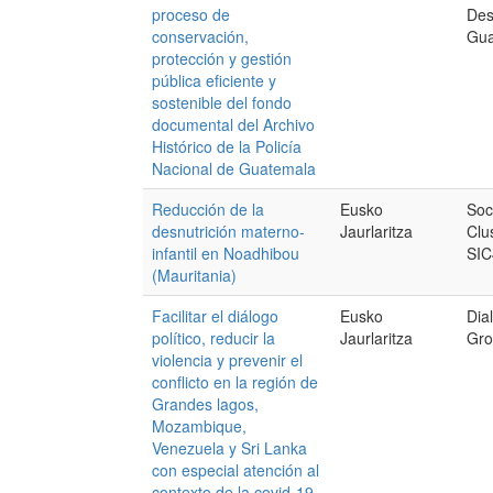
proceso de
Des
conservación,
Gua
protección y gestión
pública eficiente y
sostenible del fondo
documental del Archivo
Histórico de la Policía
Nacional de Guatemala
Reducción de la
Eusko
Soc
desnutrición materno-
Jaurlaritza
Clu
infantil en Noadhibou
SI
(Mauritania)
Facilitar el diálogo
Eusko
Dia
político, reducir la
Jaurlaritza
Gro
violencia y prevenir el
conflicto en la región de
Grandes lagos,
Mozambique,
Venezuela y Sri Lanka
con especial atención al
contexto de la covid-19