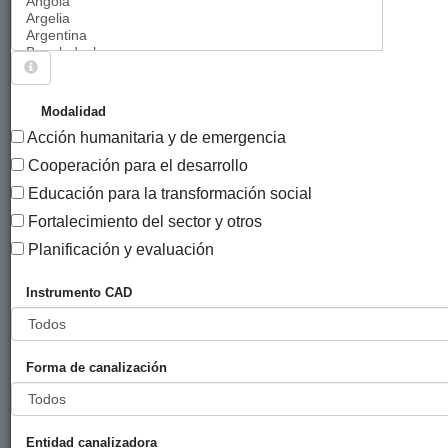
Sigue explorando
PROYECTOS .
Modalidad
Acción humanitaria y de emergencia
7327 PROYECTOS
Cooperación para el desarrollo
Año
Educación para la transformación social
Entidad
Entidad
de
Fortalecimiento del sector y otros
financiadora
canalizadora
inicio
Título
Planificación y evaluación
Programa de
Gobierno
Setem Hego
2011
Instrumento CAD
gestión social
Vasco
Haizea
y ambiental
(eLankidetza
participativa
- Agencia
Forma de canalización
con la
Vasca de
comunidad de
Cooperación
San Cristóbal
y
y San
Solidaridad)
Entidad canalizadora