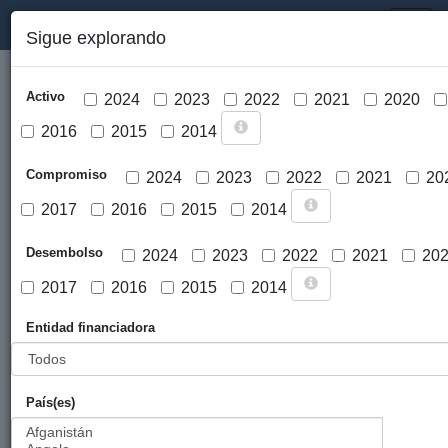
PORTAL DE LA COOPERACIÓN PÚBLICA VASCA
Toggl
Sigue explorando
naviga
Activo
2024
2023
2022
2021
2020
2016
2015
2014
Compromiso
2024
2023
2022
2021
20
2017
2016
2015
2014
Cargar mapa
Desembolso
2024
2023
2022
2021
20
2017
2016
2015
2014
Entidad financiadora
País(es)