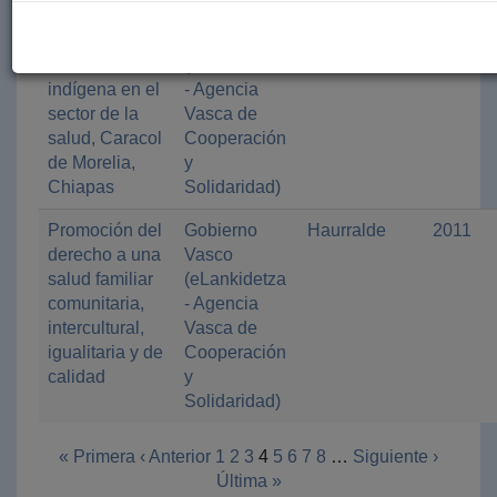
Profundización
Gobierno
Paz y
2011
del proceso de
Vasco
Solidaridad
autonomía
(eLankidetza
de Euskadi
indígena en el
- Agencia
sector de la
Vasca de
salud, Caracol
Cooperación
de Morelia,
y
Chiapas
Solidaridad)
Promoción del
Gobierno
Haurralde
2011
derecho a una
Vasco
salud familiar
(eLankidetza
comunitaria,
- Agencia
intercultural,
Vasca de
igualitaria y de
Cooperación
calidad
y
Solidaridad)
« Primera
‹ Anterior
1
2
3
4
5
6
7
8
…
Siguiente ›
Última »