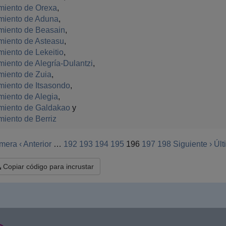
miento de Orexa
,
miento de Aduna
,
miento de Beasain
,
miento de Asteasu
,
iento de Lekeitio
,
iento de Alegría-Dulantzi
,
miento de Zuia
,
miento de Itsasondo
,
iento de Alegia
,
miento de Galdakao
y
iento de Berriz
imera
‹ Anterior
…
192
193
194
195
196
197
198
Siguiente ›
Últ
Copiar código para incrustar