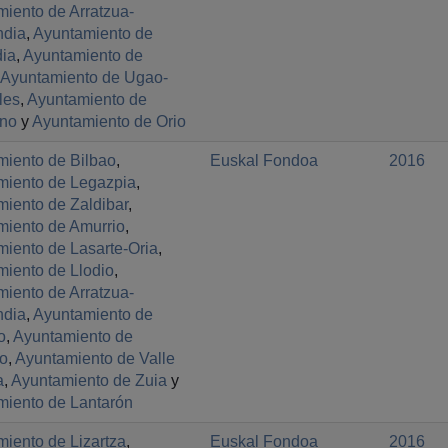
iento de Arratzua-
ndia
,
Ayuntamiento de
dia
,
Ayuntamiento de
Ayuntamiento de Ugao-
les
,
Ayuntamiento de
ano
y
Ayuntamiento de Orio
miento de Bilbao
,
Euskal Fondoa
2016
miento de Legazpia
,
iento de Zaldibar
,
miento de Amurrio
,
iento de Lasarte-Oria
,
iento de Llodio
,
iento de Arratzua-
ndia
,
Ayuntamiento de
o
,
Ayuntamiento de
o
,
Ayuntamiento de Valle
a
,
Ayuntamiento de Zuia
y
miento de Lantarón
iento de Lizartza
,
Euskal Fondoa
2016