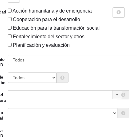
Acción humanitaria y de emergencia
dad
Cooperación para el desarrollo
Educación para la transformación social
Fortalecimiento del sector y otros
Sigue explorando
Planificación y evaluación
PROYECTOS VIGENTES EN 2016.
nto
AD
988 PROYECTOS
de
Entidad canalizadora
Año de
ión
d financiadora
inicio
ad
ión Foral de Gipuzkoa
,
Euskal Fondoa
2016
ora
iento de Vitoria-Gasteiz
io de Cooperación al
io
al
llo)
,
Ayuntamiento de
,
Ayuntamiento de Urnieta
,
or
miento de Zarautz
,
AD