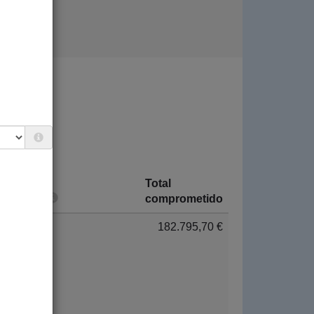
Total
País
comprometido
Cuba
182.795,70 €