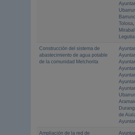
Ayuntam
Ubarru
Barrun
Tolosa
,
Mirabal
Leguti
Construcción del sistema de
Ayunta
abastecimiento de agua potable
Ayunta
de la comunidad Melchorita
Ayuntam
Ayunta
Ayuntam
Ayuntam
Ayuntam
Ubarru
Aramai
Durang
de Aial
Ayunta
Ampliación de la red de
Ayuntam