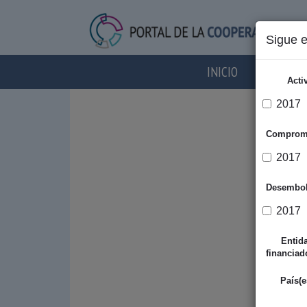
Sigue 
INICIO
AGENTES
Acti
2017
Comprom
2017
Desembo
2017
Entid
financiad
País(e