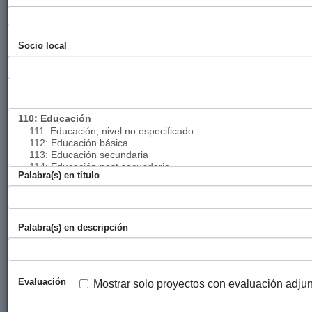
Becas para
Gobierno Vasco
EHU
2016
estudiantes
(Departamento
Socio local
saharauis
de Educación,
para máster
Cultura y
universitario
Política
UPV/EHU
Lingüística
(Dirección de
Universidades))
Programa
Gobierno Vasco
Gobierno
2016
Juventud
(Departamento
Vasco -
Palabra(s) en título
Vasca
de Educación,
Dirección de
Cooperante
Cultura y
Juventud y
2016
Política
Deportes
Palabra(s) en descripción
Lingüística
(Dirección de
Juventud y
Deportes))
Evaluación
Mostrar solo proyectos con evaluación adju
Prestación
Gobierno Vasco
OSAKIDETZA
2016