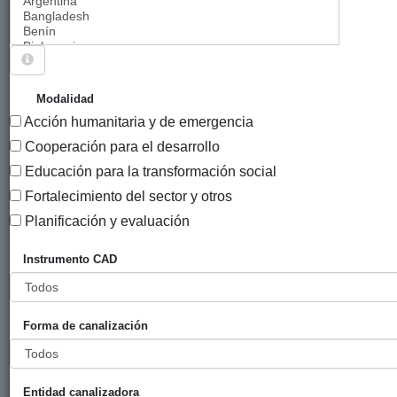
Sigue explorando
PROYECTOS VIGENTES EN 2016.
Modalidad
Acción humanitaria y de emergencia
988 PROYECTOS
Cooperación para el desarrollo
Año
Educación para la transformación social
Entidad
de
Fortalecimiento del sector y otros
Entidad
canalizadora
inici
Título
financiadora
Planificación y evaluación
Catalogación
Gobierno Vasco
EHU
2016
Instrumento CAD
del patrimonio
(Departamento
del Sáhara
de Educación,
Occidental
Cultura y
Forma de canalización
Política
Lingüística
(Dirección de
Universidades))
Entidad canalizadora