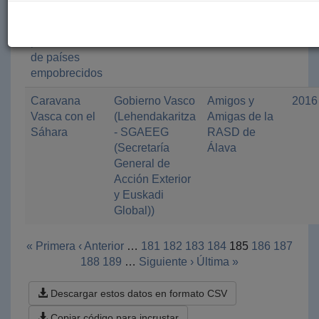
sanitaria a
(Departamento
menores
de Salud)
procedentes
de países
empobrecidos
Caravana
Gobierno Vasco
Amigos y
2016
Vasca con el
(Lehendakaritza
Amigas de la
Sáhara
- SGAEEG
RASD de
(Secretaría
Álava
General de
Acción Exterior
y Euskadi
Global))
« Primera
‹ Anterior
…
181
182
183
184
185
186
187
188
189
…
Siguiente ›
Última »
Descargar estos datos en formato CSV
Copiar código para incrustar