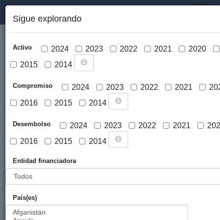
PORTAL DE LA COOPERACIÓN PÚBLICA VASCA
Toggl
Sigue explorando
naviga
Activo
2024
2023
2022
2021
2020
2015
2014
Compromiso
2024
2023
2022
2021
20
2016
2015
2014
Cargar mapa
Desembolso
2024
2023
2022
2021
20
2016
2015
2014
Entidad financiadora
País(es)