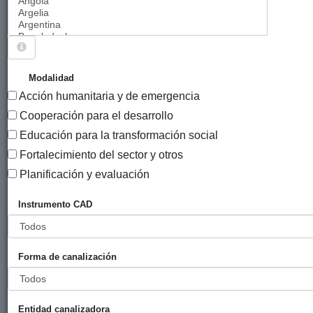
Sigue explorando
PROYECTOS .
Modalidad
Acción humanitaria y de emergencia
7076 PROYECTOS
Cooperación para el desarrollo
A
Educación para la transformación social
Entidad
Entidad
de
Fortalecimiento del sector y otros
financiadora
canalizadora
in
Título
Planificación y evaluación
Subvención
Gobierno
HIGA
20
Instrumento CAD
directa a HIGA
Vasco
(Jóvenes
(Departamento
Hablantes de
de Cultura y
Forma de canalización
Lenguas
Política
Minoritarias)
Lingüística
(Dirección de
Investigación
Entidad canalizadora