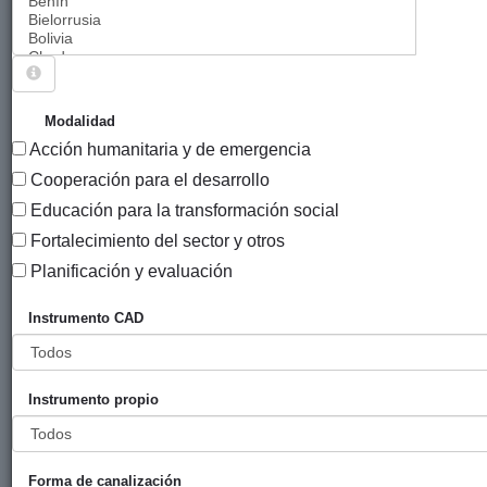
Sigue explorando
PROYECTOS (CO)FINANCIADOS POR
Modalidad
AYUNTAMIENTO DE ZARAUTZ.
Acción humanitaria y de emergencia
264 PROYECTOS
Cooperación para el desarrollo
Educación para la transformación social
Año
Fortalecimiento del sector y otros
Entidad
Entidad
de
financiadora
canalizadora
inicio
Planificación y evaluación
Título
P
Instrumento CAD
Contribuir a
Ayuntamiento
Zaporeak
2023
G
la
de Zarautz
Solidarios
financiación
Instrumento propio
de la
distribución
de
alimentación
Forma de canalización