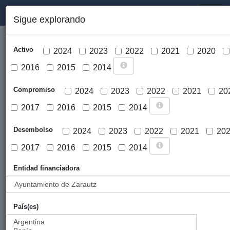
PORTAL DE LA COOPERACIÓN PÚBLICA VASCA
Toggl
Sigue explorando
naviga
Activo
2024
2023
2022
2021
2020
2016
2015
2014
Compromiso
2024
2023
2022
2021
20
2017
2016
2015
2014
Cargar mapa
Desembolso
2024
2023
2022
2021
20
2017
2016
2015
2014
Entidad financiadora
País(es)