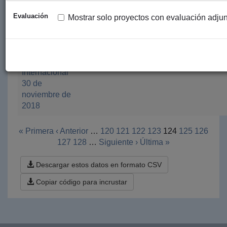
Jornada en
Ayuntamiento
Bilbao
2018
Evaluación
Contra de la
de Bilbao
Mostrar solo proyectos con evaluación adju
Pena de
Muerte en
colaboración
con Amnistía
Internacional
30 de
noviembre de
2018
« Primera
‹ Anterior
…
120
121
122
123
124
125
126
127
128
…
Siguiente ›
Última »
Descargar estos datos en formato CSV
Copiar código para incrustar