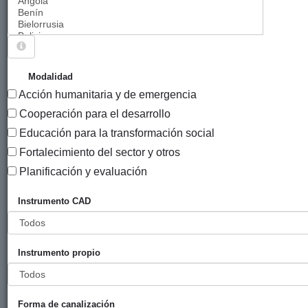
Sigue explorando
PROYECTOS (CO)FINANCIADOS POR
Modalidad
AYUNTAMIENTO DE BILBAO.
Acción humanitaria y de emergencia
994 PROYECTOS
Cooperación para el desarrollo
Educación para la transformación social
Año
Fortalecimiento del sector y otros
Entidad
Entidad
de
financiadora
canalizadora
inicio
Planificación y evaluación
Título
Instrumento CAD
Programa
Ayuntamiento
Bilbao
2018
VACACIONES
de Bilbao
EN PAZ-2018
Instrumento propio
Apoyo al
Ayuntamiento
Bilbao
2018
Forma de canalización