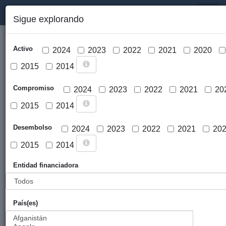
PORTAL DE LA COOPERACIÓN PÚBLICA VASCA
Toggl
Sigue explorando
naviga
Activo
2024
2023
2022
2021
2020
2015
2014
Compromiso
2024
2023
2022
2021
20
2015
2014
Cargar mapa
Desembolso
2024
2023
2022
2021
20
2015
2014
Entidad financiadora
País(es)