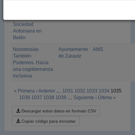
dependientes de
la residencia para
personas mayores
Sociedad
Antoniana en
Belén
Nosotros/as
Ayuntamiento
AMS
También
de Zarautz
Podemos. Hacia
una cogobernanza
inclusiva
« Primera
‹ Anterior
…
1031
1032
1033
1034
1035
1036
1037
1038
1039
…
Siguiente ›
Última »
Descargar estos datos en formato CSV
Copiar código para incrustar