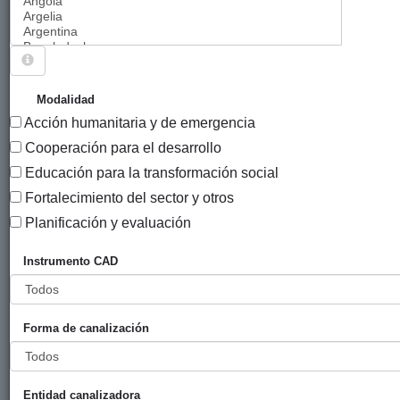
Sigue explorando
PROYECTOS .
Modalidad
Acción humanitaria y de emergencia
6945 PROYECTOS
Cooperación para el desarrollo
Educación para la transformación social
Entidad
Fortalecimiento del sector y otros
financiadora
Entidad canalizad
Título
Planificación y evaluación
Mejora de la
Ayuntamiento
Ulls del Mon
Instrumento CAD
prevención y del
de Zarautz
tratamiento en la
ceguera evitable
Forma de canalización
en la región de
Mopti
Obras de
Ayuntamiento
Calcuta Ondoan
Entidad canalizadora