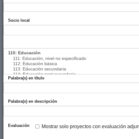
rehabilitación y
de Zarautz
acondicionamiento
de la terraza para
Socio local
uso terapéutico del
centro Menni de
reinserción para
mujeres con
discapacidad
intelectual y
problemas de
salud mental
Palabra(s) en título
Reforzando el
Ayuntamiento
PROYDE-PROEG
derecho a una
de Zarautz
educación de
Palabra(s) en descripción
calidad a la
infancia rural en
Togo
Evaluación
Mostrar solo proyectos con evaluación adju
Rehabilitación del
Ayuntamiento
FRANTZISKOTAR
área de personas
de Zarautz