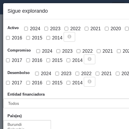
PORTAL DE LA COOPERACIÓN PÚBLICA VASCA
Toggl
Sigue explorando
naviga
Activo
2024
2023
2022
2021
2020
2016
2015
2014
Compromiso
2024
2023
2022
2021
20
2017
2016
2015
2014
Cargar mapa
Desembolso
2024
2023
2022
2021
20
2017
2016
2015
2014
Entidad financiadora
País(es)