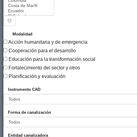
Sigue explorando
PROYECTOS QUE TIENEN EL INSTRUMENTO
Modalidad
"CONVOCATORIA PARA LA FINANCIACIÓN DE
Acción humanitaria y de emergencia
PROYECTOS DE COOPERACIÓN AL DESARROLLO
Cooperación para el desarrollo
DE CARÁCTER PLURIANUAL EN PAÍSES EN VÍAS
DE DESARROLLO A TRAVÉS DE ENTIDADES SIN
Educación para la transformación social
ÁNIMO DE LUCRO".
Fortalecimiento del sector y otros
Planificación y evaluación
80 PROYECTOS
Instrumento CAD
Año
Entidad
Entidad
de
financiadora
canalizadora
inicio
Título
Forma de canalización
"MPORE
Diputación
UNICEF
2017
MWANA"
Foral de
Comité
Entidad canalizadora
Prevención,
Álava
español