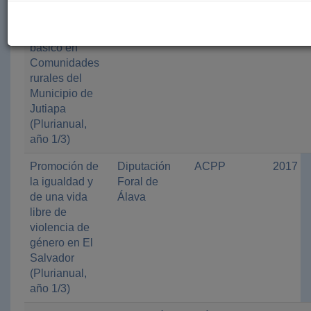
de agua
Álava
potable y
saneamiento
básico en
Comunidades
rurales del
Municipio de
Jutiapa
(Plurianual,
año 1/3)
Promoción de
Diputación
ACPP
2017
la igualdad y
Foral de
de una vida
Álava
libre de
violencia de
género en El
Salvador
(Plurianual,
año 1/3)