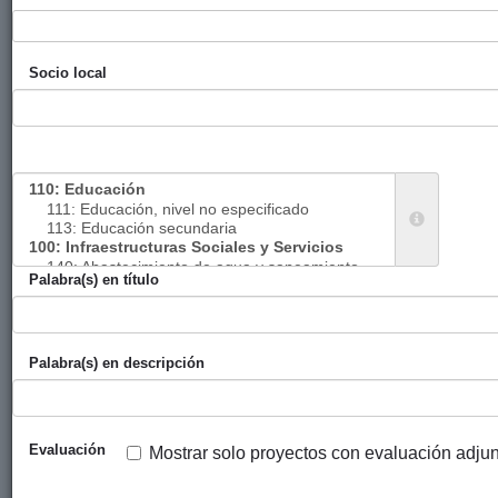
apoyo y
reinserción de
niñas en
Socio local
situaciones de
vulnerabilidad
en Burundi.
Fase II
(Plurianual,
año 1/3)
Contribuyendo
Diputación
Setem Hego
2017
Palabra(s) en título
a la vida en
Foral de
Haizea
plenitud de las
Álava
mujeres mayas
en Guatemala
Palabra(s) en descripción
(Plurianual,
año 1/3)
Evaluación
Apoyo a la
Diputación
SERSO
2017
Mostrar solo proyectos con evaluación adju
infraestructura
Foral de