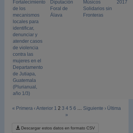
Fortalecimiento
Diputación
Músicos
2017
de los
Foral de
Solidarios sin
mecanismos
Álava
Fronteras
locales para
identificar,
denunciar y
atender casos
de violencia
contra las
mujeres en el
Departamento
de Jutiapa,
Guatemala
(Plurianual,
año 1/3)
« Primera
‹ Anterior
1
2
3
4
5
6
…
Siguiente ›
Última
»
Descargar estos datos en formato CSV