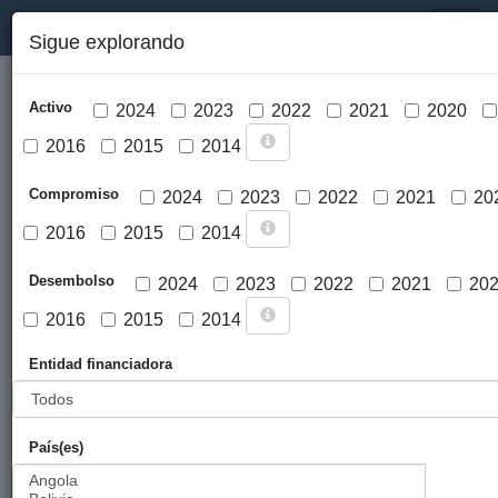
PORTAL DE LA COOPERACIÓN PÚBLICA VASCA
Toggl
Sigue explorando
naviga
Activo
2024
2023
2022
2021
2020
2016
2015
2014
Compromiso
2024
2023
2022
2021
20
2016
2015
2014
Cargar mapa
Desembolso
2024
2023
2022
2021
20
2016
2015
2014
Entidad financiadora
País(es)