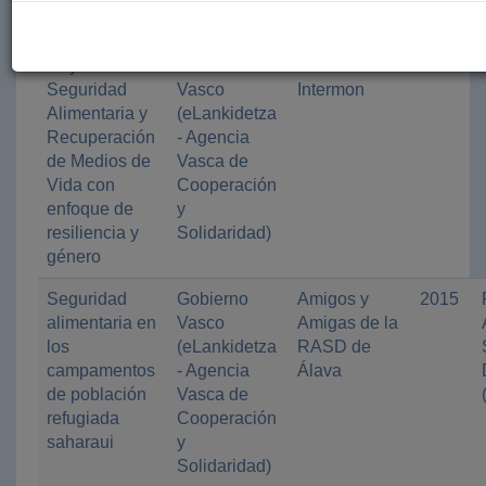
Solidaridad)
Roya:
Gobierno
Oxfam
2015
Seguridad
Vasco
Intermon
Alimentaria y
(eLankidetza
Recuperación
- Agencia
de Medios de
Vasca de
Vida con
Cooperación
enfoque de
y
resiliencia y
Solidaridad)
género
Seguridad
Gobierno
Amigos y
2015
alimentaria en
Vasco
Amigas de la
los
(eLankidetza
RASD de
campamentos
- Agencia
Álava
de población
Vasca de
refugiada
Cooperación
saharaui
y
Solidaridad)