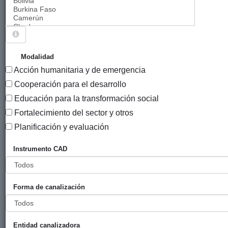
Sigue explorando
PROYECTOS QUE TIENEN EL INSTRUMENTO
Modalidad
"AYUDAS DE EMERGENCIA Y ACCIONES
Acción humanitaria y de emergencia
HUMANITARIAS (PRE)".
Cooperación para el desarrollo
254 PROYECTOS
Educación para la transformación social
Fortalecimiento del sector y otros
Año
Planificación y evaluación
Entidad
Entidad
de
financiadora
canalizadora
inicio
Instrumento CAD
Título
Reducción de
Gobierno
Mundu
2015
vulnerabilidad
Vasco
Bakean
Forma de canalización
y
(eLankidetza
fortalecimiento
- Agencia
de
Vasca de
Entidad canalizadora
capacidades
Cooperación