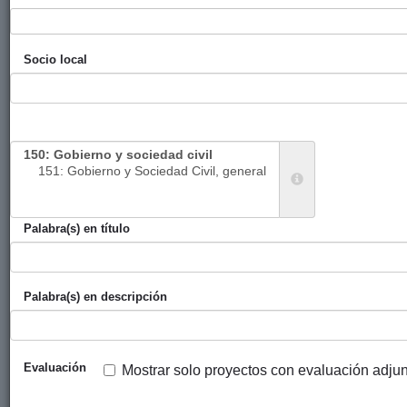
futuro
Jóvenes e
Ayuntamiento
ADSIS
201
Socio local
interculturalidad /
de Bilbao
gasteak eta
kulturartekotasuna
IV Cine-Foro: La
Ayuntamiento
Economistas
201
otra actualidad y
de Bilbao
Sin Fronteras
más
Al sur del Sahara,
Ayuntamiento
Unión de
201
Palabra(s) en título
Africa
de Bilbao
Marfileños/as
Imprescindible -
de Bizkaia
Saharaz
Palabra(s) en descripción
Hegoaldea, Afrika
Behar-
beharrezkoa
Evaluación
Mostrar solo proyectos con evaluación adju
El futuro empieza
Ayuntamiento
Vicente
201
hoy, Etorkizuna
de Bilbao
Ferrer