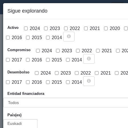
PORTAL DE LA COOPERACIÓN PÚBLICA VASCA
Toggl
Sigue explorando
naviga
Activo
2024
2023
2022
2021
2020
2016
2015
2014
Compromiso
2024
2023
2022
2021
20
2017
2016
2015
2014
Cargar mapa
Desembolso
2024
2023
2022
2021
20
2017
2016
2015
2014
Entidad financiadora
País(es)