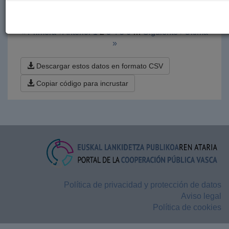
gaur hasten da
« Primera
‹ Anterior
1
2
3
4
5
6
…
Siguiente ›
Última
»
Descargar estos datos en formato CSV
Copiar código para incrustar
Política de privacidad y protección de datos
Aviso legal
Política de cookies