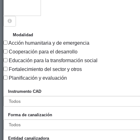
Sigue explorando
PROYECTOS QUE TIENEN EL INSTRUMENTO
Modalidad
"CONVOCATORIA DE SUBVENCIONES EDUCACIÓN
Acción humanitaria y de emergencia
PARA LA TRANSFORMACIÓN SOCIAL PROYECTOS
Cooperación para el desarrollo
ANUALES".
Educación para la transformación social
226 PROYECTOS
Fortalecimiento del sector y otros
Planificación y evaluación
Añ
Entidad
Entidad
de
Instrumento CAD
financiadora
canalizadora
inic
Título
Mujeres de allá y
Ayuntamiento
Ignacio
201
Forma de canalización
de aquí
de Bilbao
Ellacuria
compartiendo
experiencias y
Entidad canalizadora
construyendo